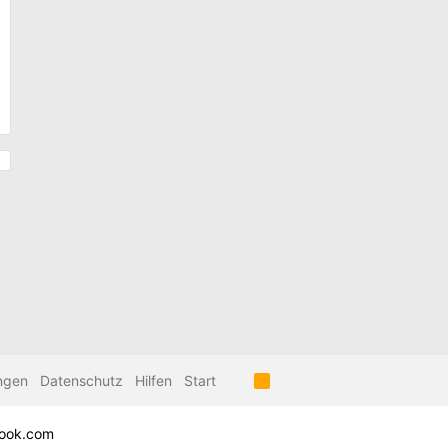
ngen
Datenschutz
Hilfen
Start
R
S
S
ook.com